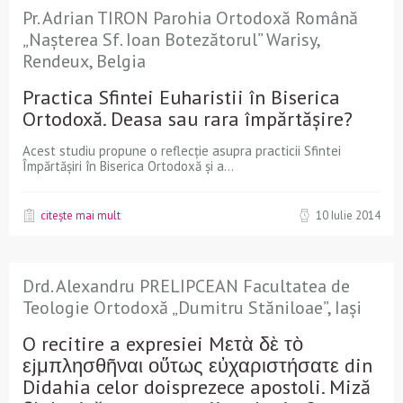
Pr. Adrian TIRON Parohia Ortodoxă Română
„Nașterea Sf. Ioan Botezătorul” Warisy,
Rendeux, Belgia
Practica Sfintei Euharistii în Biserica
Ortodoxă. Deasa sau rara împărtășire?
Acest studiu propune o reflecție asupra practicii Sfintei
Împărtășiri în Biserica Ortodoxă și a...
citește mai mult
10 Iulie 2014
Drd. Alexandru PRELIPCEAN Facultatea de
Teologie Ortodoxă „Dumitru Stăniloae”, Iași
O recitire a expresiei Mετὰ δὲ τὸ
εjμπλησθῆναι οὕτως εὐχαριστήσατε din
Didahia celor doisprezece apostoli. Miză