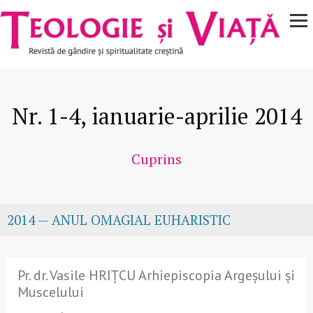
Navigare
Mergi la conţinutul principal
principală
Nr. 1-4, ianuarie-aprilie 2014
Cuprins
2014 — ANUL OMAGIAL EUHARISTIC
Pr. dr. Vasile HRIȚCU Arhiepiscopia Argeşului şi
Muscelului