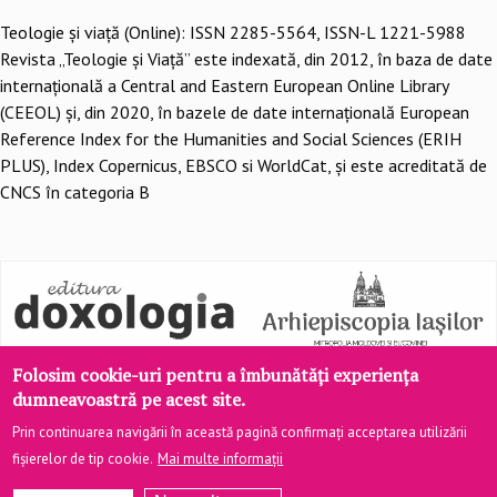
Teologie şi viaţă (Online): ISSN 2285-5564, ISSN-L 1221-5988
Revista „Teologie și Viață” este indexată, din 2012, în baza de date
internațională a Central and Eastern European Online Library
(CEEOL) și, din 2020, în bazele de date internațională European
Reference Index for the Humanities and Social Sciences (ERIH
PLUS), Index Copernicus, EBSCO si WorldCat, și este acreditată de
CNCS în categoria B
Folosim cookie-uri pentru a îmbunătăți experiența
dumneavoastră pe acest site.
Prin continuarea navigării în această pagină confirmați acceptarea utilizării
fișierelor de tip cookie.
Mai multe informații
Site realizat de
DOXOLOGIA MEDIA
, Arhiepiscopia Iașilor | ©
teologiesiviata.ro