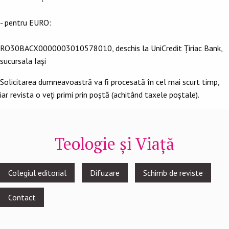
- pentru EURO:
RO30BACX0000003010578010, deschis la UniCredit Țiriac Bank,
sucursala Iași
Solicitarea dumneavoastră va fi procesată în cel mai scurt timp,
iar revista o veți primi prin poștă (achitând taxele poștale).
Teologie și Viață
Footer
Colegiul editorial
Difuzare
Schimb de reviste
menu
Contact