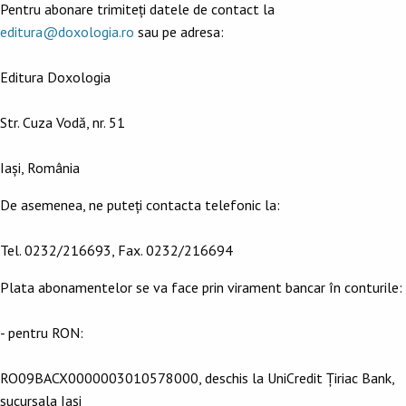
Pentru abonare trimiteți datele de contact la
editura@doxologia.ro
sau pe adresa:
Editura Doxologia
Str. Cuza Vodă, nr. 51
Iași, România
De asemenea, ne puteți contacta telefonic la:
Tel. 0232/216693, Fax. 0232/216694
Plata abonamentelor se va face prin virament bancar în conturile:
- pentru RON:
RO09BACX0000003010578000, deschis la UniCredit Țiriac Bank,
sucursala Iași