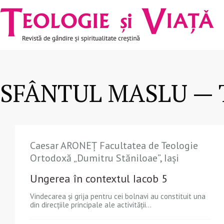
Navigare
Mergi la conţinutul principal
principală
SFÂNTUL MASLU — T
Caesar ARONEȚ Facultatea de Teologie
Ortodoxă „Dumitru Stăniloae”, Iași
Ungerea în contextul Iacob 5
Vindecarea și grija pentru cei bolnavi au constituit una
din direcțiile principale ale activității...