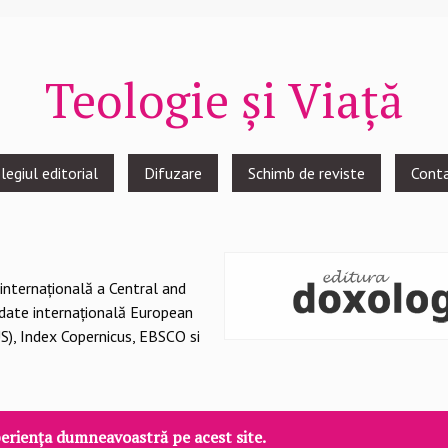
Teologie și Viață
legiul editorial
Difuzare
Schimb de reviste
Cont
 internațională a Central and
 date internațională European
S), Index Copernicus, EBSCO si
eriența dumneavoastră pe acest site.