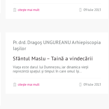
citește mai mult
09 Iulie 2013
Pr. drd. Dragoș UNGUREANU Arhiepiscopia
Iașilor
Sfântul Maslu – Taină a vindecării
Viaţa este darul lui Dumnezeu, iar dinamica vieții
reprezintă spaţiul şi timpul în care omul îşi...
citește mai mult
09 Iulie 2013