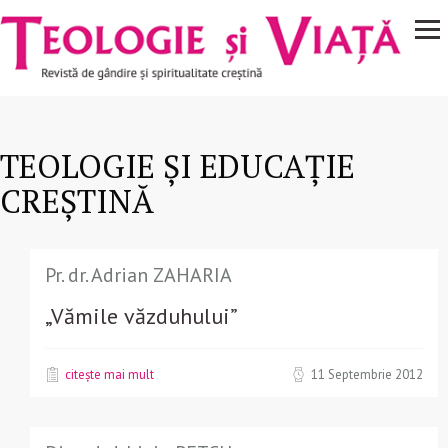
Navigare
Mergi la conţinutul principal
principală
TEOLOGIE ȘI EDUCAȚIE
CREȘTINĂ
Pr. dr. Adrian ZAHARIA
„Vămile văzduhului”
citește mai mult
11 Septembrie 2012