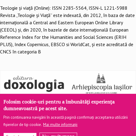
Teologie şi viaţă (Online): ISSN 2285-5564, ISSN-L 1221-5988
Revista „Teologie și Viață” este indexată, din 2012, în baza de date
internațională a Central and Eastern European Online Library
(CEEOL) și, din 2020, în bazele de date internațională European
Reference Index for the Humanities and Social Sciences (ERIH
PLUS), Index Copernicus, EBSCO si WorldCat, și este acreditată de
CNCS în categoria B
Folosim cookie-uri pentru a îmbunătăți experiența
dumneavoastră pe acest site.
Prin continuarea navigării în această pagină confirmați acceptarea utilizării
fișierelor de tip cookie.
Mai multe informații
Site realizat de
DOXOLOGIA MEDIA
, Arhiepiscopia Iașilor | ©
teologiesiviata.ro