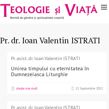
Navigare
Mergi la conţinutul principal
principală
Pr. dr. Ioan Valentin ISTRATI
Pr. asist. dr. Ioan Valentin ISTRATI
Unirea timpului cu eternitatea în
Dumnezeiasca Liturghie
citește mai mult
11 Septembrie 2012
Pr. asist. dr. Ioan Valentin ISTRATI