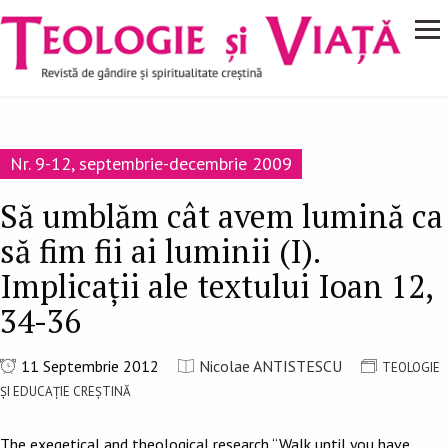
Navigare
Mergi la conţinutul principal
principală
Nr. 9-12, septembrie-decembrie 2009
Să umblăm cât avem lumină ca
să fim fii ai luminii (I).
Implicații ale textului Ioan 12,
34-36
11 Septembrie 2012
Nicolae ANTISTESCU
TEOLOGIE
ȘI EDUCAȚIE CREȘTINĂ
The exegetical and theological research “Walk until you have