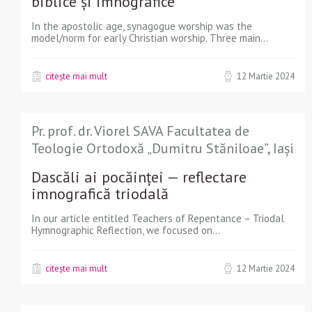
biblice şi imnografice
In the apostolic age, synagogue worship was the
model/norm for early Christian worship. Three main...
citește mai mult
12 Martie 2024
Pr. prof. dr. Viorel SAVA Facultatea de
Teologie Ortodoxă „Dumitru Stăniloae”, Iași
Dascăli ai pocăinţei — reflectare
imnografică triodală
In our article entitled Teachers of Repentance – Triodal
Hymnographic Reflection, we focused on...
citește mai mult
12 Martie 2024