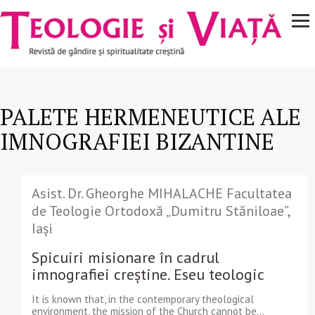
Navigare
Mergi la conţinutul principal
principală
PALETE HERMENEUTICE ALE
IMNOGRAFIEI BIZANTINE
Asist. Dr. Gheorghe MIHALACHE Facultatea
de Teologie Ortodoxă „Dumitru Stăniloae”,
Iași
Spicuiri misionare în cadrul
imnografiei creştine. Eseu teologic
It is known that, in the contemporary theological
environment, the mission of the Church cannot be...