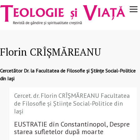
Navigare
Mergi la conţinutul principal
principală
Florin CRÎȘMĂREANU
Cercetător Dr. la Facultatea de Filosofie și Științe Social-Politice
din Iași
Cercet. dr. Florin CRÎȘMĂREANU Facultatea
de Filosofie și Științe Social-Politice din
Iași
EUSTRATIE din Constantinopol, Despre
starea sufletelor după moarte