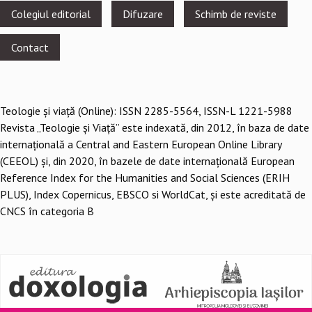
Footer
Colegiul editorial
Difuzare
Schimb de reviste
menu
Contact
Teologie şi viaţă (Online): ISSN 2285-5564, ISSN-L 1221-5988
Revista „Teologie și Viață” este indexată, din 2012, în baza de date
internațională a Central and Eastern European Online Library
(CEEOL) și, din 2020, în bazele de date internațională European
Reference Index for the Humanities and Social Sciences (ERIH
PLUS), Index Copernicus, EBSCO si WorldCat, și este acreditată de
CNCS în categoria B