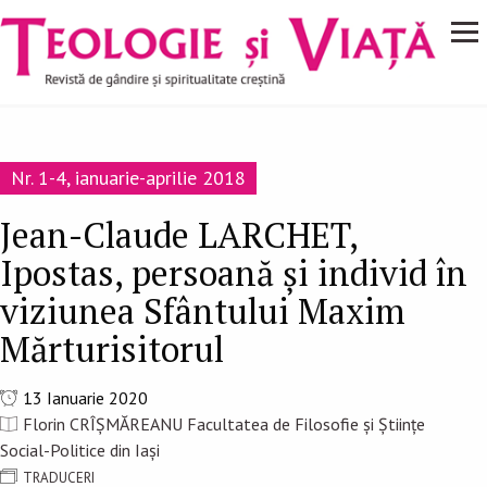
Navigare
Mergi la conţinutul principal
principală
Nr. 1-4, ianuarie-aprilie 2018
Jean-Claude LARCHET,
Ipostas, persoană şi individ în
viziunea Sfântului Maxim
Mărturisitorul
13 Ianuarie 2020
Florin CRÎȘMĂREANU Facultatea de Filosofie și Științe
Social-Politice din Iași
TRADUCERI