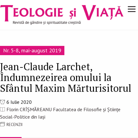
Navigare
Mergi la conţinutul principal
principală
Nr. 5-8, mai-august 2019
Jean-Claude Larchet,
Îndumnezeirea omului la
Sfântul Maxim Mărturisitorul
6 Iulie 2020
Florin CRÎȘMĂREANU Facultatea de Filosofie și Științe
Social-Politice din Iași
RECENZII