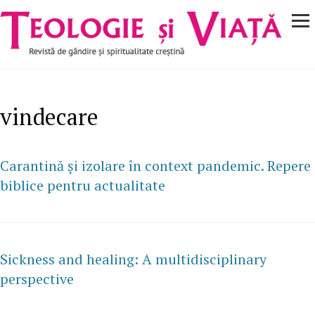
Navigare
Mergi la conţinutul principal
principală
vindecare
Carantină și izolare în context pandemic. Repere
biblice pentru actualitate
Sickness and healing: A multidisciplinary
perspective