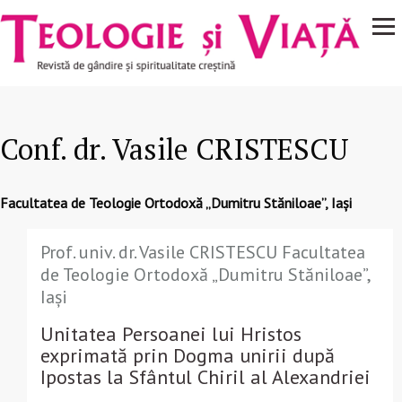
Navigare
Mergi la conţinutul principal
principală
Conf. dr. Vasile CRISTESCU
Facultatea de Teologie Ortodoxă „Dumitru Stăniloae”, Iași
Prof. univ. dr. Vasile CRISTESCU Facultatea
de Teologie Ortodoxă „Dumitru Stăniloae”,
Iași
Unitatea Persoanei lui Hristos
exprimată prin Dogma unirii după
Ipostas la Sfântul Chiril al Alexandriei