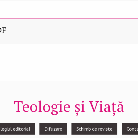
DF
Teologie și Viață
legiul editorial
Difuzare
Schimb de reviste
Cont