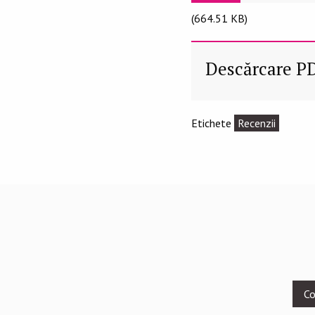
(664.51 KB)
Descărcare P
Etichete
Recenzii
Footer
Co