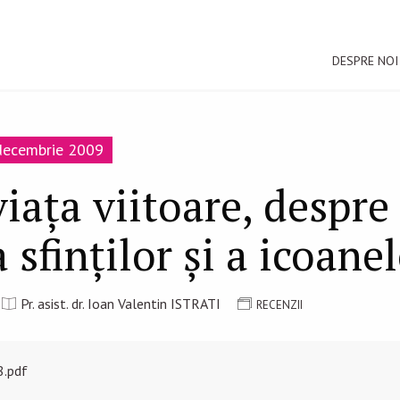
DESPRE NOI
-decembrie 2009
iața viitoare, despre
a sfinților și a icoane
Pr. asist. dr. Ioan Valentin ISTRATI
RECENZII
8.pdf