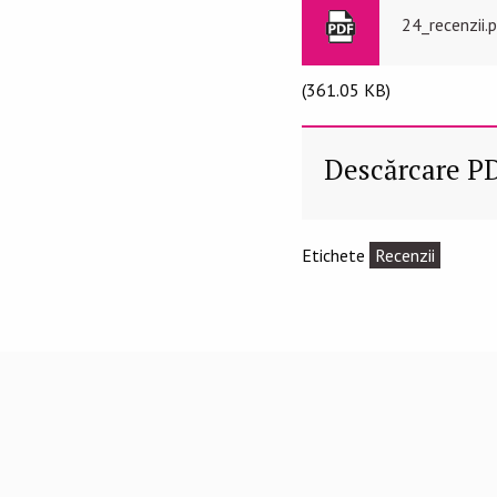
24_recenzii.
(361.05 KB)
Descărcare P
Etichete
Recenzii