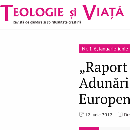
Navigare
Mergi la conţinutul principal
principală
Nr. 1-6, ianuarie-iuni
„Raport 
Adunări 
Europen
12 Iunie 2012
Drd