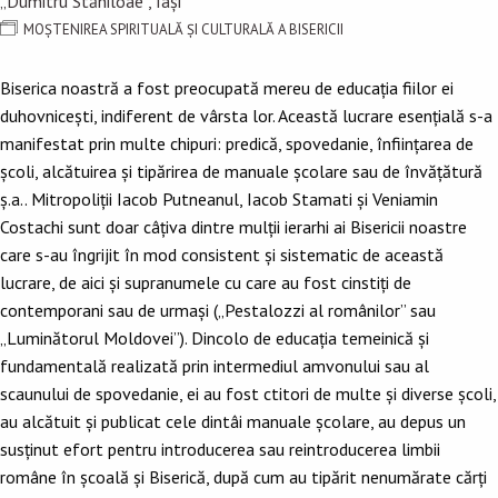
„Dumitru Stăniloae”, Iași
MOȘTENIREA SPIRITUALĂ ȘI CULTURALĂ A BISERICII
Biserica noastră a fost preocupată mereu de educația fiilor ei
duhovnicești, indiferent de vârsta lor. Această lucrare esențială s-a
manifestat prin multe chipuri: predică, spovedanie, înființarea de
școli, alcătuirea și tipărirea de manuale școlare sau de învățătură
ș.a.. Mitropoliții Iacob Putneanul, Iacob Stamati și Veniamin
Costachi sunt doar câțiva dintre mulții ierarhi ai Bisericii noastre
care s-au îngrijit în mod consistent și sistematic de această
lucrare, de aici și supranumele cu care au fost cinstiți de
contemporani sau de urmași („Pestalozzi al românilor” sau
„Luminătorul Moldovei”). Dincolo de educația temeinică și
fundamentală realizată prin intermediul amvonului sau al
scaunului de spovedanie, ei au fost ctitori de multe și diverse școli,
au alcătuit și publicat cele dintâi manuale școlare, au depus un
susținut efort pentru introducerea sau reintroducerea limbii
române în școală și Biserică, după cum au tipărit nenumărate cărți