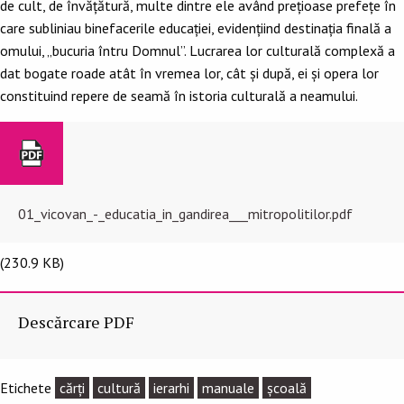
de cult, de învățătură, multe dintre ele având prețioase prefețe în
care subliniau binefacerile educației, evidențiind destinația finală a
omului, „bucuria întru Domnul”. Lucrarea lor culturală complexă a
dat bogate roade atât în vremea lor, cât și după, ei și opera lor
constituind repere de seamă în istoria culturală a neamului.
01_vicovan_-_educatia_in_gandirea___mitropolitilor.pdf
(230.9 KB)
Descărcare PDF
Etichete
cărți
cultură
ierarhi
manuale
şcoală