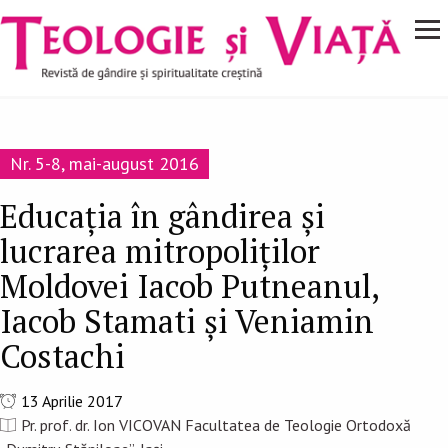
Navigare
Mergi la conţinutul principal
principală
Nr. 5-8, mai-august 2016
Educația în gândirea și
lucrarea mitropoliților
Moldovei Iacob Putneanul,
Iacob Stamati și Veniamin
Costachi
13 Aprilie 2017
Pr. prof. dr. Ion VICOVAN Facultatea de Teologie Ortodoxă