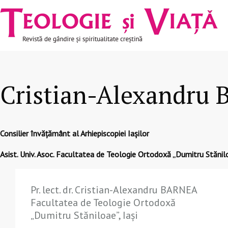
Navigare
Mergi la conţinutul principal
principală
Cristian-Alexandru
Consilier învățământ al Arhiepiscopiei Iașilor
Asist. Univ. Asoc. Facultatea de Teologie Ortodoxă „Dumitru Stănilo
Pr. lect. dr. Cristian-Alexandru BARNEA
Facultatea de Teologie Ortodoxă
„Dumitru Stăniloae”, Iași