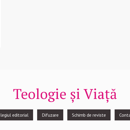
Teologie și Viață
legiul editorial
Difuzare
Schimb de reviste
Cont