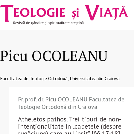
Navigare
Mergi la conţinutul principal
principală
Picu OCOLEANU
Facultatea de Teologie Ortodoxă, Universitatea din Craiova
Pr. prof. dr. Picu OCOLEANU Facultatea de
Teologie Ortodoxă din Craiova
Atheletos pathos. Trei tipuri de non-
intenționalitate în „capetele (despre
rugăciune) care au lipsit” [§§ 17-18]