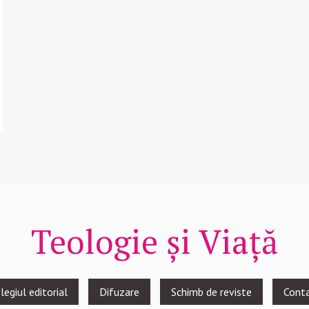
Teologie și Viață
legiul editorial
Difuzare
Schimb de reviste
Cont