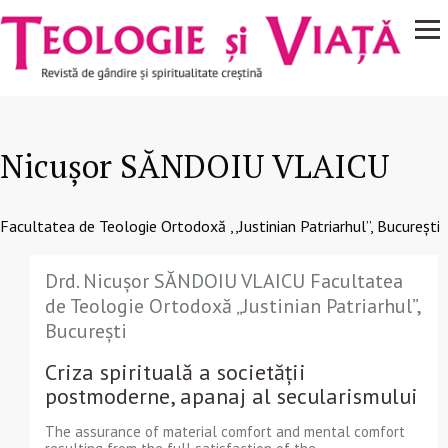
Navigare
Mergi la conţinutul principal
principală
Nicușor SĂNDOIU VLAICU
Facultatea de Teologie Ortodoxă ,,Justinian Patriarhul”, București
Drd. Nicușor SĂNDOIU VLAICU Facultatea
de Teologie Ortodoxă „Justinian Patriarhul”,
București
Criza spirituală a societății
postmoderne, apanaj al secularismului
The assurance of material comfort and mental comfort