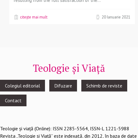
resulting from the full satisfaction of the...
citește mai mult
20 Ianuarie 2021
Teologie și Viață
Footer
Colegiul editorial
Difuzare
Schimb de reviste
menu
Contact
Teologie şi viaţă (Online): ISSN 2285-5564, ISSN-L 1221-5988
Revista „Teologie și Viață” este indexată, din 2012, în baza de date