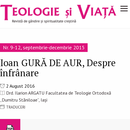
Navigare
Mergi la conţinutul principal
principală
Nr. 9-12, septembrie-decembrie 2015
Ioan GURĂ DE AUR, Despre
înfrânare
2 August 2016
Drd. Ilarion ARGATU Facultatea de Teologie Ortodoxă
„Dumitru Stăniloae”, Iași
TRADUCERI