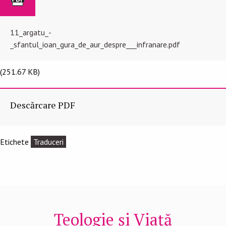
11_argatu_-
_sfantul_ioan_gura_de_aur_despre___infranare.pdf
(251.67 KB)
Descărcare PDF
Etichete
Traduceri
Teologie și Viață