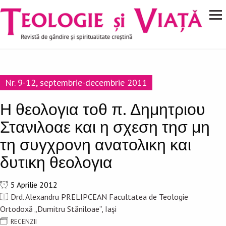
Navigare
Mergi la conţinutul principal
principală
Nr. 9-12, septembrie-decembrie 2011
Η θεολογια τοθ π. Δημητριου
Στανιλοαε και η σχεση τησ μη
τη συγχρονη ανατολικη και
δυτικη θεολογια
5 Aprilie 2012
Drd. Alexandru PRELIPCEAN Facultatea de Teologie
Ortodoxă „Dumitru Stăniloae”, Iași
RECENZII