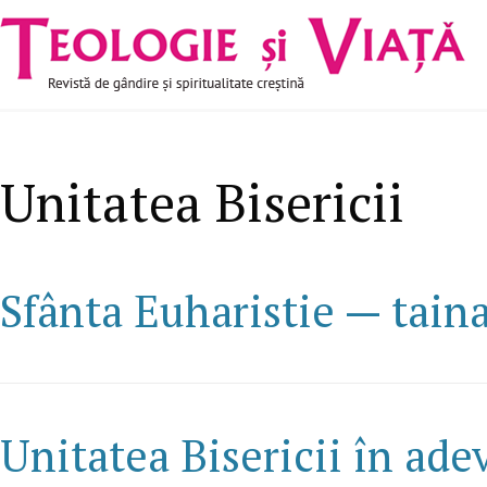
Navigare
Mergi la conţinutul principal
principală
Unitatea Bisericii
Sfânta Euharistie — taina 
Unitatea Bisericii în ade