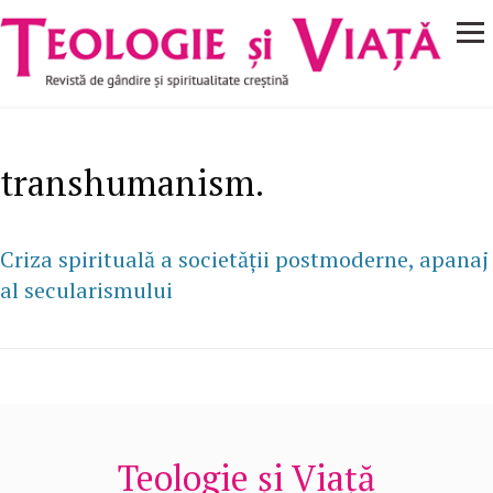
Navigare
Mergi la conţinutul principal
principală
transhumanism.
Criza spirituală a societății postmoderne, apanaj
al secularismului
Teologie și Viață