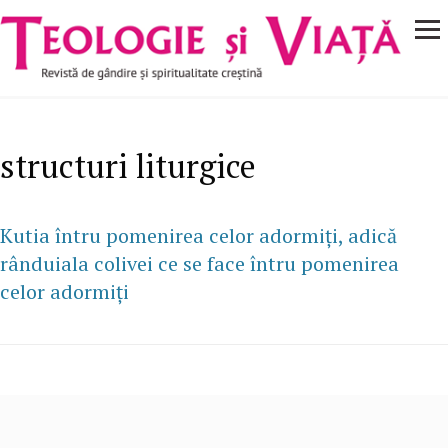
Navigare
Mergi la conţinutul principal
principală
structuri liturgice
Kutia întru pomenirea celor adormiţi, adică
rânduiala colivei ce se face întru pomenirea
celor adormiţi