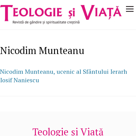
Navigare
Mergi la conţinutul principal
principală
Nicodim Munteanu
Nicodim Munteanu, ucenic al Sfântului Ierarh
Iosif Naniescu
Teologie și Viață