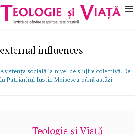
Navigare
Mergi la conţinutul principal
principală
external influences
Asistența socială la nivel de slujire colectivă. De
la Patriarhul Iustin Moisescu până astăzi
Teologie și Viață