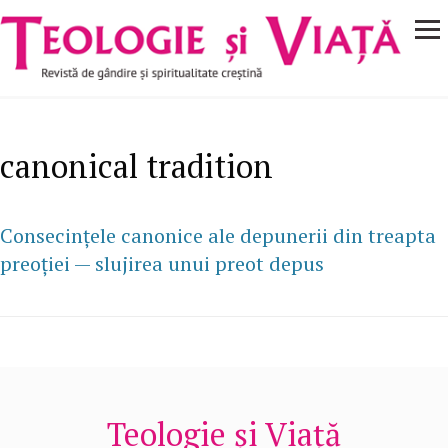
Navigare
Mergi la conţinutul principal
principală
canonical tradition
Consecințele canonice ale depunerii din treapta
preoției — slujirea unui preot depus
Teologie și Viață