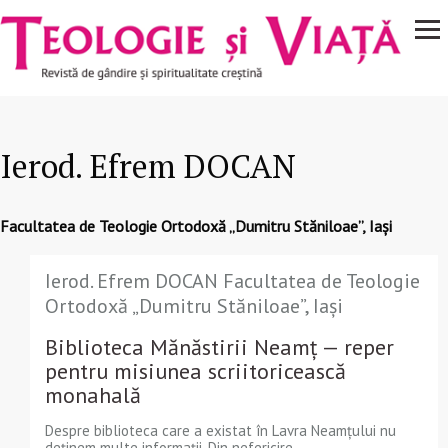
Navigare
Mergi la conţinutul principal
principală
Ierod. Efrem DOCAN
Facultatea de Teologie Ortodoxă „Dumitru Stăniloae”, Iași
Ierod. Efrem DOCAN Facultatea de Teologie
Ortodoxă „Dumitru Stăniloae”, Iași
Biblioteca Mănăstirii Neamț — reper
pentru misiunea scriitoricească
monahală
Despre biblioteca care a existat în Lavra Neamțului nu
deținem multe informații. Din nefericire,...