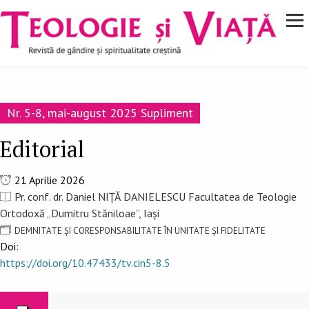
Navigare
Mergi la conţinutul principal
principală
Nr. 5-8, mai-august 2025 Supliment
Editorial
21 Aprilie 2026
Pr. conf. dr. Daniel NIȚĂ DANIELESCU Facultatea de Teologie
Ortodoxă „Dumitru Stăniloae”, Iași
DEMNITATE ȘI CORESPONSABILITATE ÎN UNITATE ȘI FIDELITATE
Doi:
https://doi.org/10.47433/tv.cin5-8.5