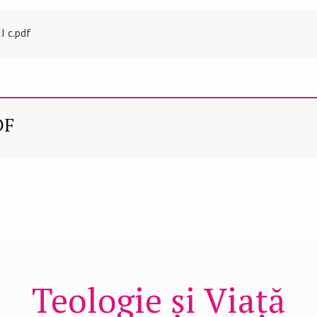
 c.pdf
DF
Teologie și Viață