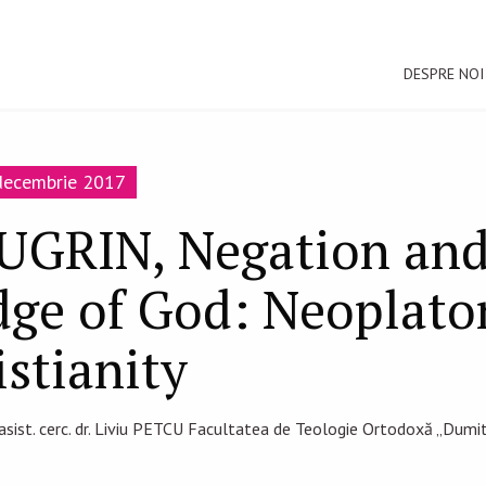
DESPRE NOI
-decembrie 2017
JUGRIN, Negation an
ge of God: Neoplato
stianity
 asist. cerc. dr. Liviu PETCU Facultatea de Teologie Ortodoxă „Dumitr