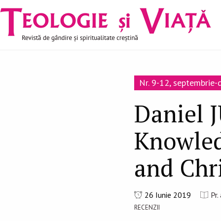
Navigare
Mergi la conţinutul principal
principală
Nr. 9-12, septembrie
Daniel 
Knowled
and Chri
26 Iunie 2019
Pr.
RECENZII