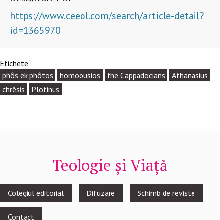
https://www.ceeol.com/search/article-detail?
id=1365970
Etichete
phôs ek phôtos
homoousios
the Cappadocians
Athanasius
chrêsis
Plotinus
Teologie și Viață
Footer
Colegiul editorial
Difuzare
Schimb de reviste
menu
Contact