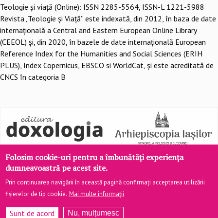
Teologie şi viaţă (Online): ISSN 2285-5564, ISSN-L 1221-5988
Revista „Teologie și Viață” este indexată, din 2012, în baza de date
internațională a Central and Eastern European Online Library
(CEEOL) și, din 2020, în bazele de date internațională European
Reference Index for the Humanities and Social Sciences (ERIH
PLUS), Index Copernicus, EBSCO si WorldCat, și este acreditată de
CNCS în categoria B
Folosim cookie-uri pentru a îmbunătăți experiența
dumneavoastră pe acest site.
Prin continuarea navigării în această pagină confirmați acceptarea utilizării
fișierelor de tip cookie.
Mai multe informații
Site realizat de
DOXOLOGIA MEDIA
, Arhiepiscopia Iașilor | ©
teologiesiviata.ro
Sunt de acord
Nu, mulțumesc