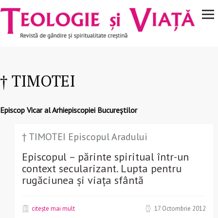
Navigare
Mergi la conţinutul principal
principală
† TIMOTEI
Episcop Vicar al Arhiepiscopiei Bucureștilor
† TIMOTEI Episcopul Aradului
Episcopul – părinte spiritual într-un
context secularizant. Lupta pentru
rugăciunea și viața sfântă
citește mai mult
17 Octombrie 2012