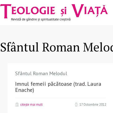
Navigare
Mergi la conţinutul principal
principală
Sfântul Roman Melo
Sfântul Roman Melodul
Imnul femeii păcătoase (trad. Laura
Enache)
citește mai mult
17 Octombrie 2012