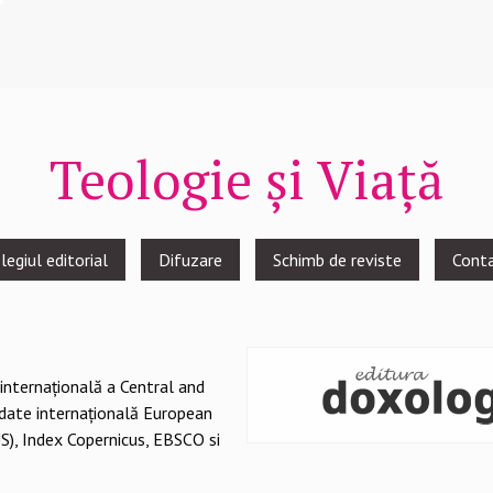
Teologie și Viață
legiul editorial
Difuzare
Schimb de reviste
Cont
 internațională a Central and
 date internațională European
S), Index Copernicus, EBSCO si