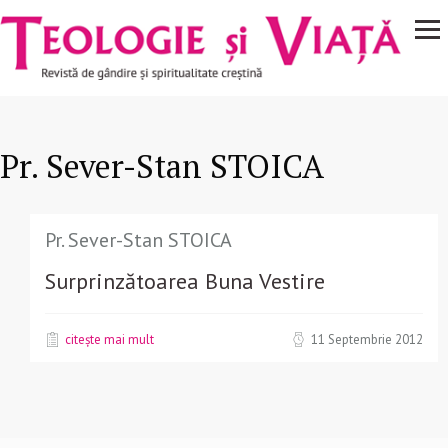
Navigare
Mergi la conţinutul principal
principală
Pr. Sever-Stan STOICA
Pr. Sever-Stan STOICA
Surprinzătoarea Buna Vestire
citește mai mult
11 Septembrie 2012