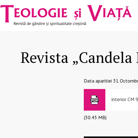
Navigare
Mergi la conţinutul principal
principală
Revista „Candela
Data aparitiei
31 Octombr
interior CM 
(30.43 MB)