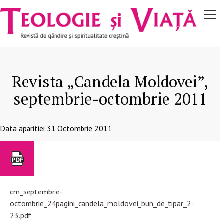
Navigare
Mergi la conţinutul principal
principală
Revista „Candela Moldovei”,
septembrie-octombrie 2011
Data aparitiei
31 Octombrie 2011
cm_septembrie-
octombrie_24pagini_candela_moldovei_bun_de_tipar_2-
23.pdf