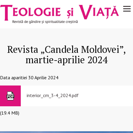
Navigare
Mergi la conţinutul principal
principală
Revista „Candela Moldovei”,
martie-aprilie 2024
Data aparitiei
30 Aprilie 2024
interior_cm_3-4_2024.pdf
(19.4 MB)