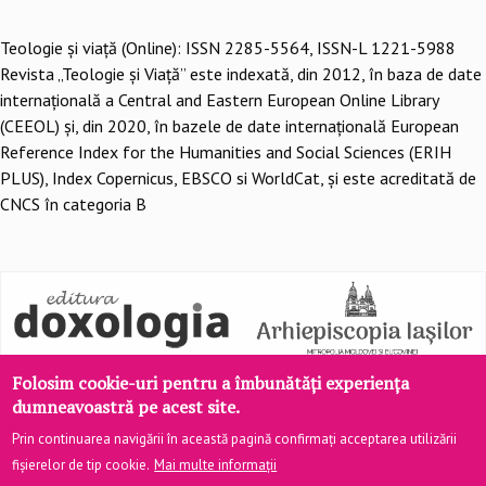
Teologie şi viaţă (Online): ISSN 2285-5564, ISSN-L 1221-5988
Revista „Teologie și Viață” este indexată, din 2012, în baza de date
internațională a Central and Eastern European Online Library
(CEEOL) și, din 2020, în bazele de date internațională European
Reference Index for the Humanities and Social Sciences (ERIH
PLUS), Index Copernicus, EBSCO si WorldCat, și este acreditată de
CNCS în categoria B
Folosim cookie-uri pentru a îmbunătăți experiența
dumneavoastră pe acest site.
Prin continuarea navigării în această pagină confirmați acceptarea utilizării
fișierelor de tip cookie.
Mai multe informații
Site realizat de
DOXOLOGIA MEDIA
, Arhiepiscopia Iașilor | ©