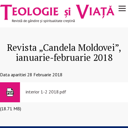
Navigare
Mergi la conţinutul principal
principală
Revista „Candela Moldovei”,
ianuarie-februarie 2018
Data aparitiei
28 Februarie 2018
interior 1-2 2018.pdf
(18.71 MB)