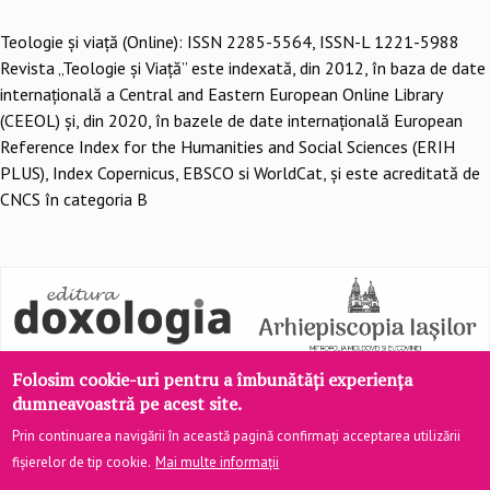
Teologie şi viaţă (Online): ISSN 2285-5564, ISSN-L 1221-5988
Revista „Teologie și Viață” este indexată, din 2012, în baza de date
internațională a Central and Eastern European Online Library
(CEEOL) și, din 2020, în bazele de date internațională European
Reference Index for the Humanities and Social Sciences (ERIH
PLUS), Index Copernicus, EBSCO si WorldCat, și este acreditată de
CNCS în categoria B
Folosim cookie-uri pentru a îmbunătăți experiența
dumneavoastră pe acest site.
Prin continuarea navigării în această pagină confirmați acceptarea utilizării
fișierelor de tip cookie.
Mai multe informații
Site realizat de
DOXOLOGIA MEDIA
, Arhiepiscopia Iașilor | ©