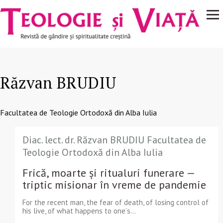
Navigare
Mergi la conţinutul principal
principală
Răzvan BRUDIU
Facultatea de Teologie Ortodoxă din Alba Iulia
Diac. lect. dr. Răzvan BRUDIU Facultatea de
Teologie Ortodoxă din Alba Iulia
Frică, moarte și ritualuri funerare —
triptic misionar în vreme de pandemie
For the recent man, the fear of death, of losing control of
his live, of what happens to oneʼs...