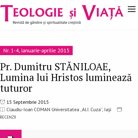
Navigare
Mergi la conţinutul principal
principală
Nr. 1-4, ianuarie-aprilie 2015
Pr. Dumitru STĂNILOAE,
Lumina lui Hristos luminează
tuturor
15 Septembrie 2015
Claudiu-Ioan COMAN Universitatea „Al.I. Cuza”, Iași
RECENZII