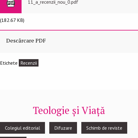
11_a_recenzii_nou_0.pdf
(182.67 KB)
Descărcare PDF
Etichete
Recenzii
Teologie și Viață
Footer
Colegiul editorial
Difuzare
Schimb de reviste
menu