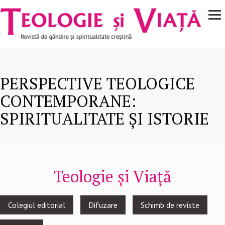
Navigare
Mergi la conţinutul principal
principală
PERSPECTIVE TEOLOGICE
CONTEMPORANE:
SPIRITUALITATE ȘI ISTORIE
Teologie și Viață
Footer
Colegiul editorial
Difuzare
Schimb de reviste
menu