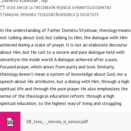
„Dumitru Stăniloae”, Iași
20 DE ANI DE LA TRECEREA ÎN VEŞNICIE A PĂRINTELUI DUMITRU
STĂNILOAE. MISIUNEA TEOLOGIEI ÎN BISERICĂ ȘI SOCIETATE
In the understanding of Father Dumitru St\niloae, theology means
not talking about God, but talking to Him, the dialogue with Him
achieved during a state of prayer. It is not an elaborate discourse
about Him, but His call to a sincere and pure dialogue held with
sincerity in the inside world. A dialogue achieved after a pure,
focused prayer, which arises from purity and love. Similarly,
theology doesn’t mean a system of knowledge about God, nor a
speech about His attributes, but a dialog with Him, through a high
spiritual life and through the pure prayer. He also emphasizes the
sense of the theological education reform: through a high
spiritual education, to the highest way of living and struggling.
08_tesu_-_nevoia_si_sensul.pdf