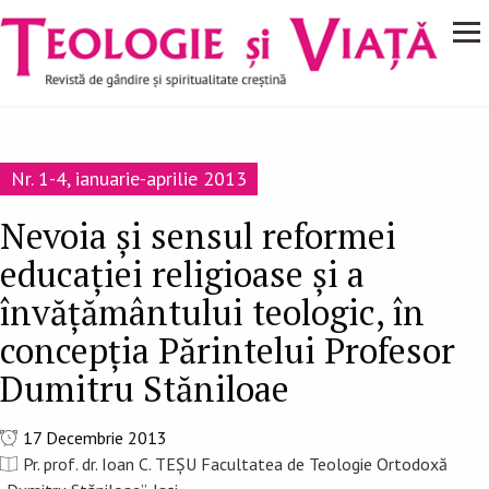
Navigare
Mergi la conţinutul principal
principală
Nr. 1-4, ianuarie-aprilie 2013
Nevoia și sensul reformei
educației religioase și a
învățământului teologic, în
concepția Părintelui Profesor
Dumitru Stăniloae
17 Decembrie 2013
Pr. prof. dr. Ioan C. TEȘU Facultatea de Teologie Ortodoxă