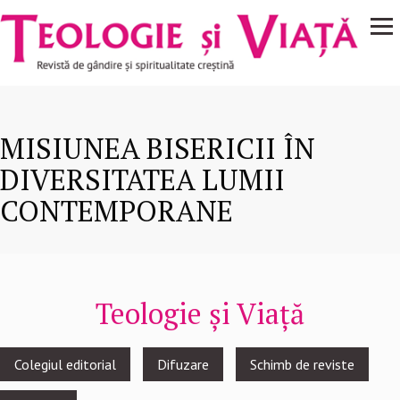
Navigare
Mergi la conţinutul principal
principală
MISIUNEA BISERICII ÎN
DIVERSITATEA LUMII
CONTEMPORANE
Teologie și Viață
Footer
Colegiul editorial
Difuzare
Schimb de reviste
menu