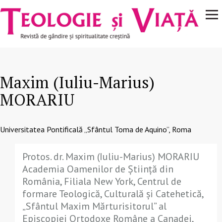
Navigare
Mergi la conţinutul principal
principală
Maxim (Iuliu-Marius)
MORARIU
Universitatea Pontificală „Sfântul Toma de Aquino”, Roma
Protos. dr. Maxim (Iuliu-Marius) MORARIU
Academia Oamenilor de Știință din
România, Filiala New York, Centrul de
formare Teologică, Culturală și Catehetică,
„Sfântul Maxim Mărturisitorul” al
Episcopiei Ortodoxe Române a Canadei,