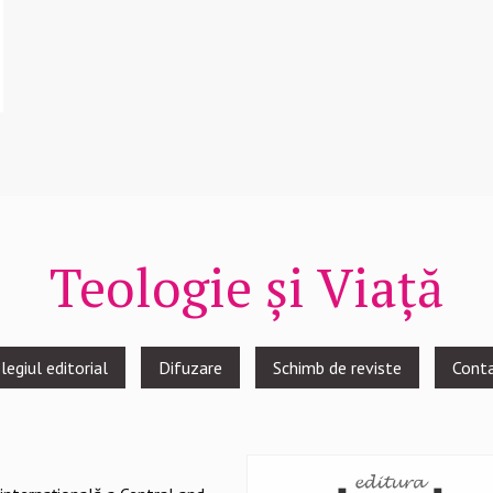
Teologie și Viață
legiul editorial
Difuzare
Schimb de reviste
Cont