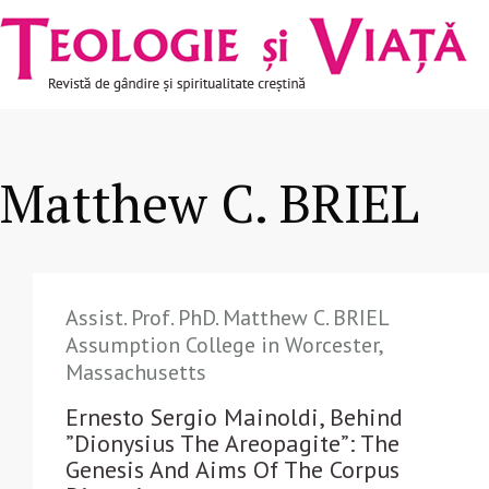
Navigare
Mergi la conţinutul principal
principală
Matthew C. BRIEL
Assist. Prof. PhD. Matthew C. BRIEL
Assumption College in Worcester,
Massachusetts
Ernesto Sergio Mainoldi, Behind
”Dionysius The Areopagite”: The
Genesis And Aims Of The Corpus