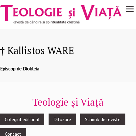
Navigare
Mergi la conţinutul principal
principală
† Kallistos WARE
Episcop de Diokleia
Teologie și Viață
Footer
Colegiul editorial
Difuzare
Schimb de reviste
menu
Contact