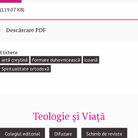
(119.07 KB)
Descărcare PDF
Etichete
artă creștină
formare duhovnicească
icoană
Spiritualitate ortodoxă
Teologie și Viață
Footer
Colegiul editorial
Difuzare
Schimb de reviste