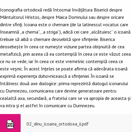
Iconografia ortodoxă redă întocmai învăţătura Bisericii despre
Mântuitorul Hristos, despre Maica Domnului sau despre oricare
dintre sfinţi. Icoana este o chemare (de la latinescul vocatus care
înseamnă „a chema”, „a striga”), adică cei care „alcătuiesc” o icoană
trebuie să aibă o chemare deosebită spre sfinţenie. Biserica
deosebeşte în ceea ce numeşte viziune partea obişnuită de cea
metafizică, prin aceea că ea contemplă în ceea ce este văzut ceea
ce nu se vede, iar în ceea ce este vremelnic contemplă ceea ce
este veşnic. În acest înţeles se poate afirma că adevărata icoană
exprimă experienţa duhovnicească a sfinţeniei. În icoană se
întâlnesc două axe dialogice: prima reprezintă dialogul iconarului
cu Dumnezeu, comunicarea care devine generatoare pentru
cealaltă axa, secundară, a fratelui care se va apropia de aceasta şi
va intra şi el astfel în comunicare cu Dumnezeu.
02_dinu_icoana_ortodoxa_ii.pdf