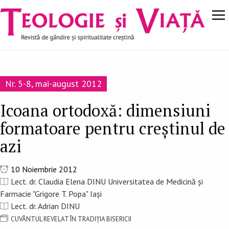
Navigare
Mergi la conţinutul principal
principală
Nr. 5-8, mai-august 2012
Icoana ortodoxă: dimensiuni
formatoare pentru creştinul de
azi
10 Noiembrie 2012
Lect. dr. Claudia Elena DINU Universitatea de Medicină și
Farmacie "Grigore T. Popa" Iași
Lect. dr. Adrian DINU
CUVÂNTUL REVELAT ÎN TRADIȚIA BISERICII