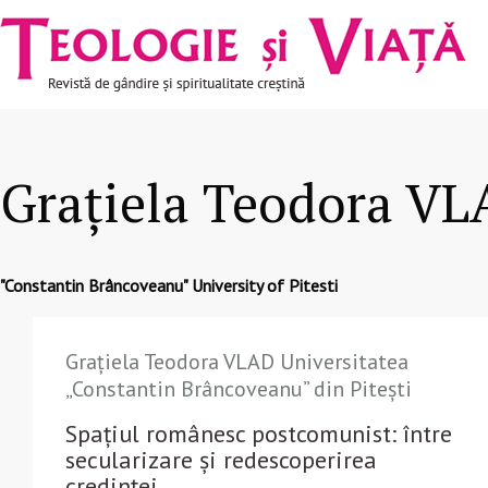
Navigare
Mergi la conţinutul principal
principală
Graţiela Teodora V
"Constantin Brâncoveanu" University of Pitesti
Graţiela Teodora VLAD Universitatea
„Constantin Brâncoveanu” din Pitești
Spaţiul românesc postcomunist: între
secularizare şi redescoperirea
credinţei