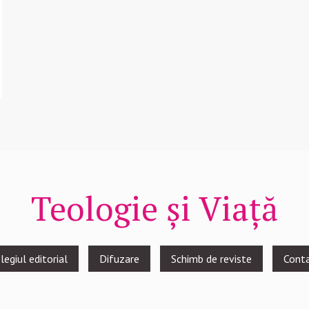
Teologie și Viață
legiul editorial
Difuzare
Schimb de reviste
Cont