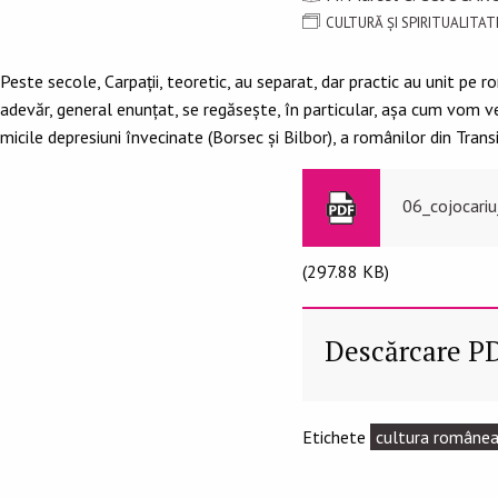
CULTURĂ ȘI SPIRITUALIT
Peste secole, Carpaţii, teoretic, au separat, dar practic au unit pe 
adevăr, general enunţat, se regăsește, în particular, aşa cum vom ved
micile depresiuni învecinate (Borsec şi Bilbor), a românilor din Tran
06_cojocariu
(297.88 KB)
Descărcare P
Etichete
cultura române