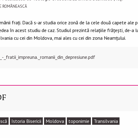
ATE ROMÂNEASCĂ
românii fraţi. Dacă s-ar studia orice zonă de la cele două capete ale 
ea în acest studiu de caz. Studiul prezintă relaţiile frăţeşti, de-a l
silvania cu cei din Moldova, mai ales cu cei din zona Neamţului.
_-_fratii_impreuna._romanii_din_depresiune.pdf
DF
ască
Istoria Bisericii
Moldova
toponimie
Transilvania