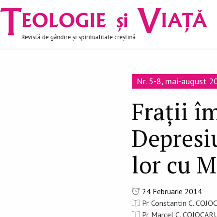
Navigare
Mergi la conţinutul principal
principală
Nr. 5-8, mai-august 2
Fraţii 
Depresiu
lor cu 
24 Februarie 2014
Pr. Constantin C. COJO
Pr. Marcel C. COJOCARU