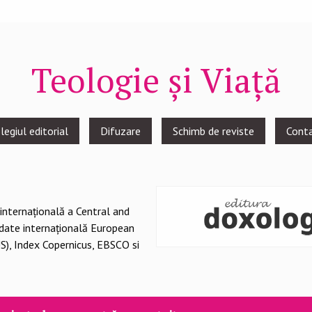
Teologie și Viață
legiul editorial
Difuzare
Schimb de reviste
Cont
 internațională a Central and
 date internațională European
S), Index Copernicus, EBSCO si