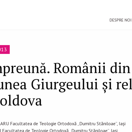
DESPRE NOI
013
împreună. Românii din
nea Giurgeului şi rel
Moldova
CARU Facultatea de Teologie Ortodoxă „Dumitru Stăniloae”, Iași
 Facultatea de Teologie Ortodoxă „Dumitru Stăniloae”, Iași