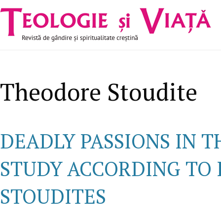
Navigare
Mergi la conţinutul principal
principală
Theodore Stoudite
DEADLY PASSIONS IN T
STUDY ACCORDING TO 
STOUDITES