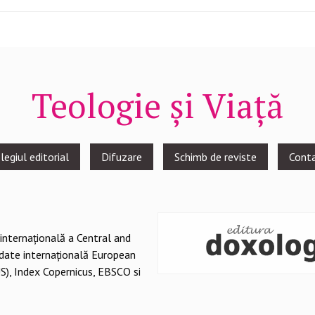
Teologie și Viață
legiul editorial
Difuzare
Schimb de reviste
Cont
 internațională a Central and
 date internațională European
S), Index Copernicus, EBSCO si